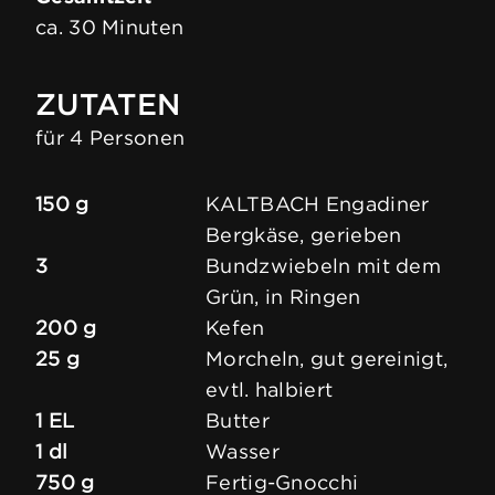
ca. 30 Minuten
ZUTATEN
für 4 Personen
150 g
KALTBACH Engadiner
Bergkäse, gerieben
3
Bundzwiebeln mit dem
Grün, in Ringen
200 g
Kefen
25 g
Morcheln, gut gereinigt,
evtl. halbiert
1 EL
Butter
1 dl
Wasser
750 g
Fertig-Gnocchi