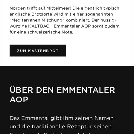
Norden trifft auf Mittelmeer! Die eigentlich typisch
davon gesättigte
19.0g
englische Brotsorte wird mit einer sogenannten
Fettsäuren
"Mediterranen Mischung" kombiniert. Der nussig-
würzige KALTBACH Emmentaler AOP sorgt zudem
für eine schweizerische Note.
Kohlenhydrate
< 0.1g
ZUM KASTENBROT
davon Zucker
< 0.1g
Eiweiss
29.0g
ÜBER DEN EMMENTALER
AOP
Salz
0.5g
Das Emmental gibt ihm seinen Namen
und die traditionelle Rezeptur seinen
Produkteigenschaften