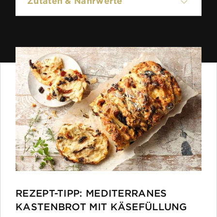
Zutaten & Nährwerte
KALTBACH Emmentaler AOP,
höhlengereift: Schweizer Hartkäse,
vollfett, aus Rohmilch hergestellt,
mindestens 45 % Fett i. Tr. Von Natur aus
laktosefrei.
100g enthalten:
Energie /
1657 kJ (399 kcal)
Brennwert
REZEPT-TIPP: MEDITERRANES
Fett
31.0g
KASTENBROT MIT KÄSEFÜLLUNG