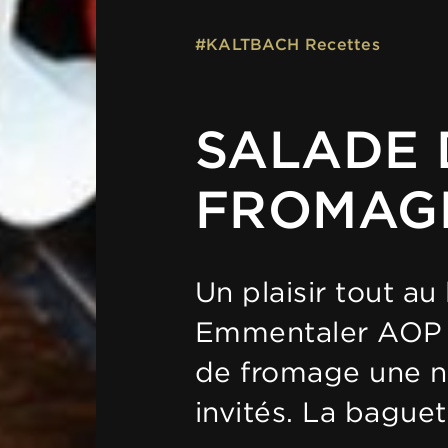
#KALTBACH Recettes
SALADE 
FROMAG
Un plaisir tout a
Emmentaler AOP ap
de fromage une no
invités. La bague