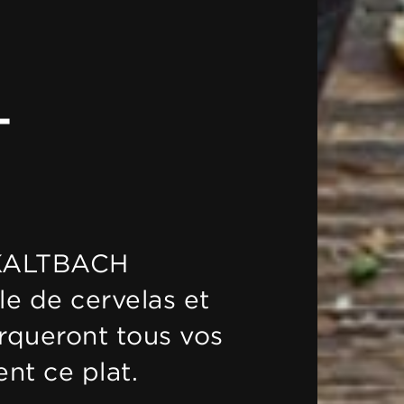
T
e KALTBACH
e de cervelas et
rqueront tous vos
nt ce plat.