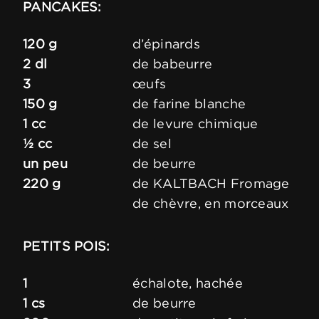
PANCAKES:
120 g
d’épinards
2 dl
de babeurre
3
œufs
150 g
de farine blanche
1 cc
de levure chimique
½ cc
de sel
un peu
de beurre
220 g
de KALTBACH Fromage
de chèvre, en morceaux
PETITS POIS:
1
échalote, hachée
1 cs
de beurre