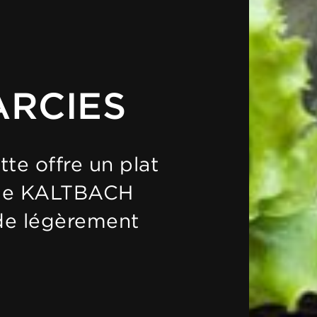
ARCIES
tte offre un plat
es de KALTBACH
de légèrement