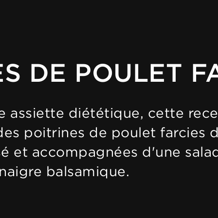
ES DE POULET F
 assiette diététique, cette rece
: des poitrines de poulet farci
sé et accompagnées d'une sala
naigre balsamique.