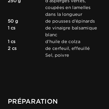
250 g
d’asperges vertes,
coupées en lamelles
dans la longueur
50 g
de pousses d’épinards
1 cs
de vinaigre balsamique
blanc
1 cs
d’huile de colza
2 cs
de cerfeuil, effeuillé
Sel, poivre
PRÉPARATION