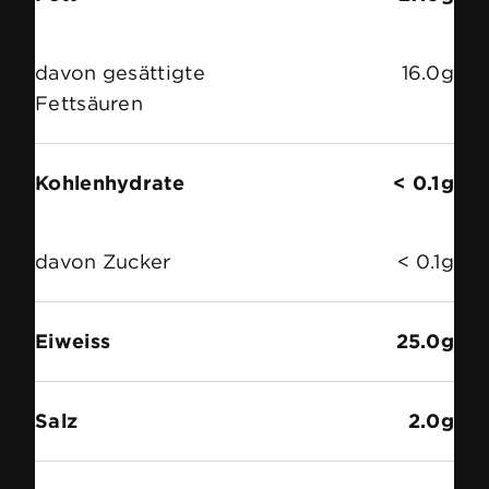
davon gesättigte
16.0g
Fettsäuren
Kohlenhydrate
< 0.1g
davon Zucker
< 0.1g
Eiweiss
25.0g
Salz
2.0g