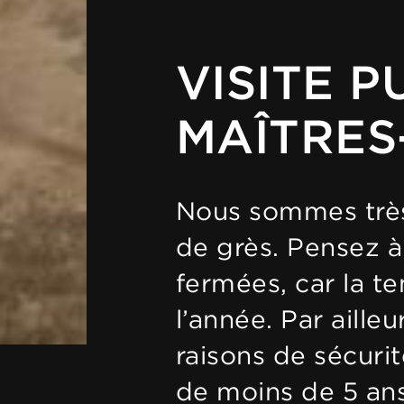
VISITE 
MAÎTRE
Nous sommes très 
de grès. Pensez 
fermées, car la t
l’année. Par aill
raisons de sécurit
de moins de 5 ans