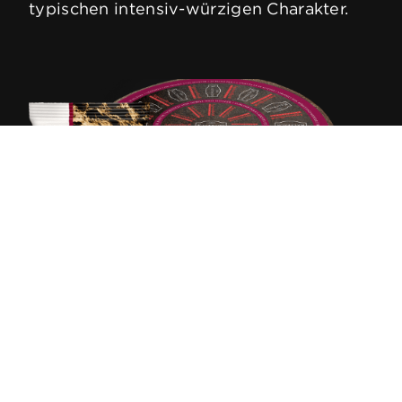
typischen intensiv-würzigen Charakter.
Die geheime Kräutersulz des Appenzeller®,
kombiniert mit den Geheimnissen der KALTBACH