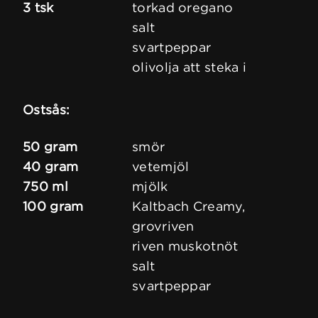
3 tsk
torkad oregano
salt
svartpeppar
olivolja att steka i
Ostsås:
50 gram
smör
40 gram
vetemjöl
750 ml
mjölk
100 gram
Kaltbach Creamy,
grovriven
riven muskotnöt
salt
svartpeppar