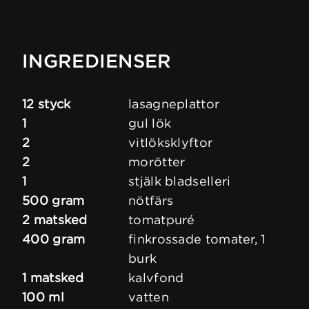
INGREDIENSER
12 styck
lasagneplattor
1
gul lök
2
vitlöksklyftor
2
morötter
1
stjälk bladselleri
500 gram
nötfärs
2 matsked
tomatpuré
400 gram
finkrossade tomater, 1
burk
1 matsked
kalvfond
100 ml
vatten