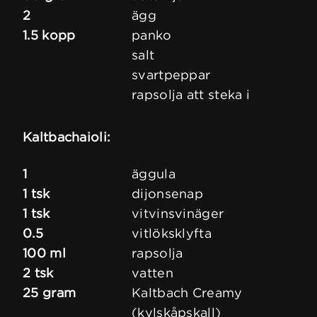
2
ägg
1.5 kopp
panko
salt
svartpeppar
rapsolja att steka i
Kaltbachaioli:
1
äggula
1 tsk
dijonsenap
1 tsk
vitvinsvinäger
0.5
vitlöksklyfta
100 ml
rapsolja
2 tsk
vatten
25 gram
Kaltbach Creamy
(kylskåpskall)