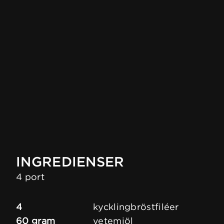
INGREDIENSER
4 port
4
kycklingbröstfiléer
60 gram
vetemjöl