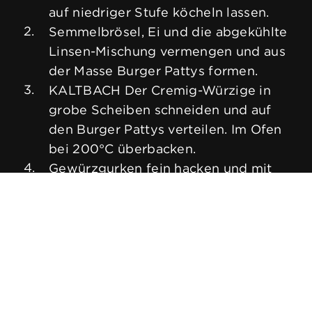
auf niedriger Stufe köcheln lassen.
Semmelbrösel, Ei und die abgekühlte
Linsen-Mischung vermengen und aus
der Masse Burger Pattys formen.
KALTBACH Der Cremig-Würzige in
grobe Scheiben schneiden und auf
den Burger Pattys verteilen. Im Ofen
bei 200°C überbacken.
Gewürzgurken fein hacken und mit
dem Sauerrahm verrühren. Mit Salz
und Pfeffer abschmecken und auf die
Ober- und Unterseiten der
Burgerbrötchen streichen.
Salatblätter grob zupfen, Tomate,
Gurke, Apfel und Zwiebel in
Scheiben schneiden und zusammen