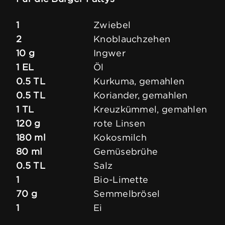
1
Zwiebel
2
Knoblauchzehen
10 g
Ingwer
1 EL
Öl
0.5 TL
Kurkuma, gemahlen
0.5 TL
Koriander, gemahlen
1 TL
Kreuzkümmel, gemahlen
120 g
rote Linsen
180 ml
Kokosmilch
80 ml
Gemüsebrühe
0.5 TL
Salz
1
Bio-Limette
70 g
Semmelbrösel
1
Ei