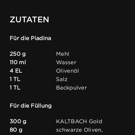
ZUTATEN
Für die Piadina
250 g
Mehl
110 ml
Wasser
4 EL
Olivenöl
1 TL
Salz
1 TL
Backpulver
Für die Füllung
300 g
KALTBACH Gold
80 g
schwarze Oliven,