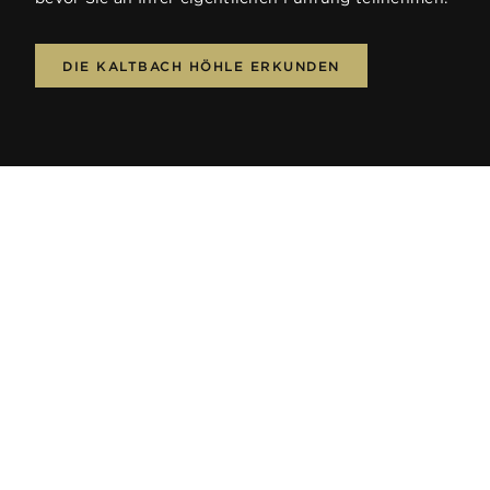
DIE KALTBACH HÖHLE ERKUNDEN
QUICKLINKS
Startseite
Produkte
Rezepte
Höhle
Kundendienst