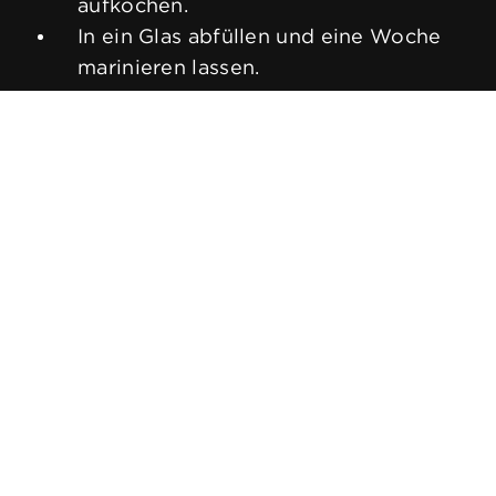
aufkochen.
In ein Glas abfüllen und eine Woche
marinieren lassen.
Tipp:
Mostarda kann mit beliebigen
Früchten zubereitet werden.
QUICKLINKS
Startseite
Produkte
Rezepte