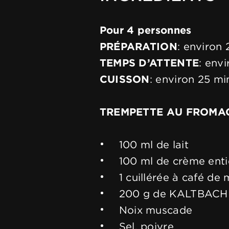
Pour 4 personnes
PRÉPARATION
: environ
TEMPS D’ATTENTE
: env
CUISSON
: environ 25 mi
TREMPETTE AU FROMA
100 ml de lait
100 ml de crème enti
1 cuillérée à café de
200 g de KALTBACH 
Noix muscade
Sel, poivre