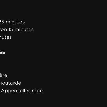
 25 minutes
iron 15 minutes
nutes
GE
ère
 moutarde
Appenzeller râpé