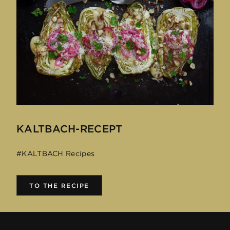
Energi
1660 kJ (400 kcal)
Fett
32.0g
varav mättade
19.0g
fettsyror
KALTBACH-RECEPT
Kolhydrater
< 0.1g
#KALTBACH Recipes
varav socker
< 0.1g
TO THE RECIPE
Protein
27.0g