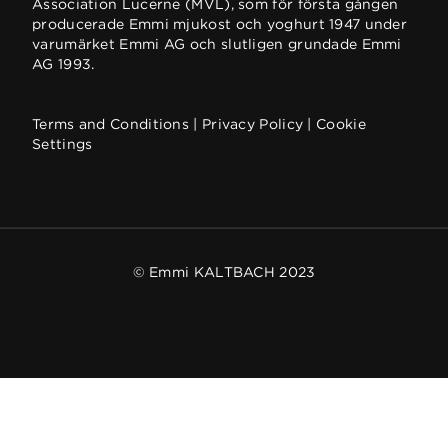
Association Lucerne (MVL), som för första gången
producerade Emmi mjukost och yoghurt 1947 under
varumärket Emmi AG och slutligen grundade Emmi
AG 1993.
Terms and Conditions
|
Privacy Policy
|
Cookie
Settings
© Emmi KALTBACH 2023
We respect your privacy
CONFIRM MY SELECTION
Our website uses cookies and analytical tools to
optimise your experience on our website. We use
ALLOW ALL AND CONTINUE
cookies to personalise content and ads, to provide